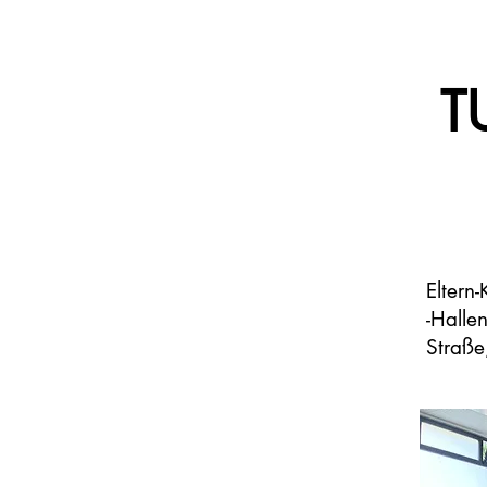
T
Eltern
-Halle
Straße