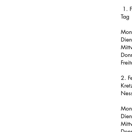
1. F
Tag 
Mon
Dien
Mitt
Donn
Frei
2. F
Kret
Ness
Mon
Dien
Mitt
Donn