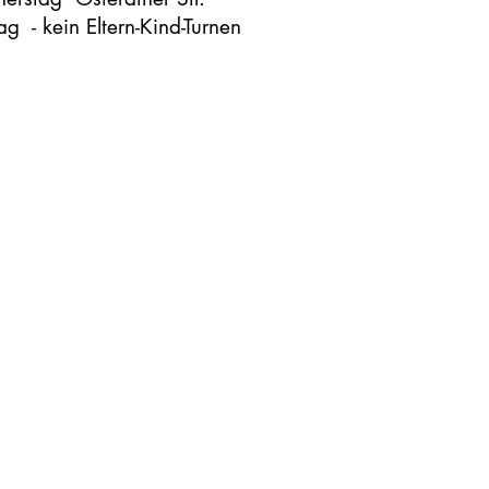
tag - kein Eltern-Kind-Turnen
​Schnuppergäste kündigen sich unbedingt an.
mand lädt sich selbst ein - bitte kein "Spontan"-
such
ntakt
tusnippes@koeln.de
tern-Kind-Turnen
nhalle Nesselrodestraße 16-17, 17-18 Uhr jeden
ktag mo di mi do frei