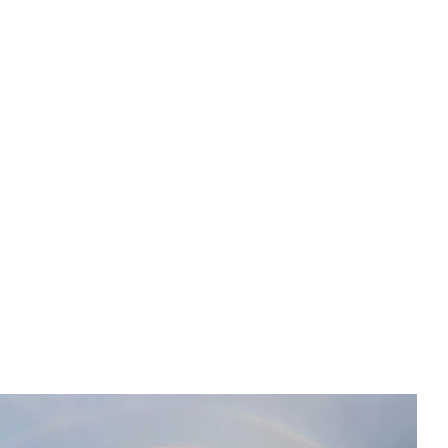
nstag + Freitag Nesselrodestr. Kinderturnen
ndschulalter: 18-19:15 Uhr - direkt nach E-Kind-
nen
twoch Halle Osterather Str. Kinderturnen
ndschulalter ab 17:45 Uhr nach Eltern-Kind-Turnen
nerstag Halle Brehmstr. Turnen/Trampolin
ndschulalter + bis 12 Jahre - 17:15-19 Uhr - nicht in
 Ferien
ach Teenies 19-20 Uhr
ragen -
tusnippes@koeln.de