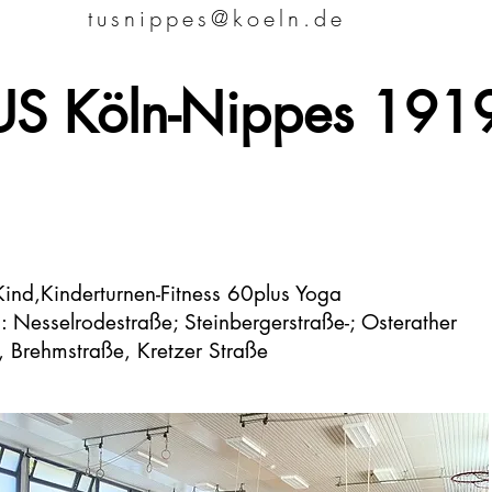
tusnippes@koeln.de
US Köln-Nippes 19
tusnippes@koeln.de
-Kind,Kinderturnen-Fitness 60plus Yoga
n: Nesselrodestraße; Steinbergerstraße-; Osterather
, Brehmstraße, Kretzer Straße